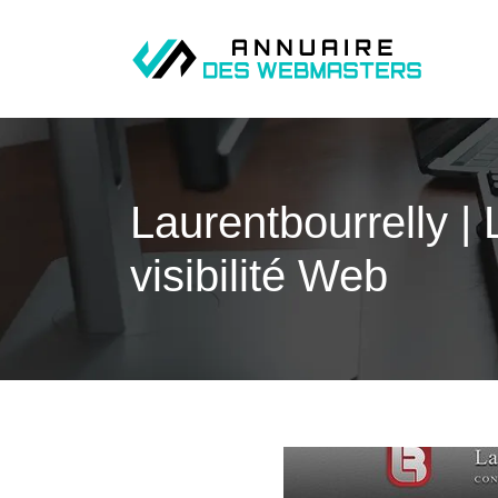
Lau­rentbour­relly |
visibilité Web