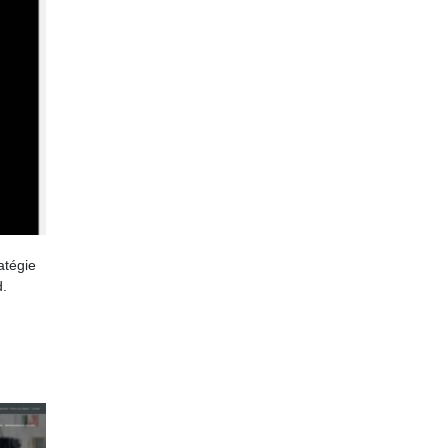
atégie
d.