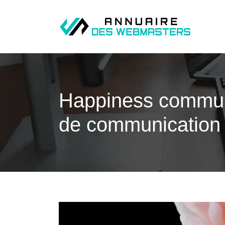
Happiness com­muni
de com­munica­tio