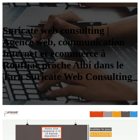
Suricate web consulting |
Agence web, com­munica­tion
Internet et ecommerce à
Rouffiac proche Albi dans le
Tarn Suricate Web Consulting